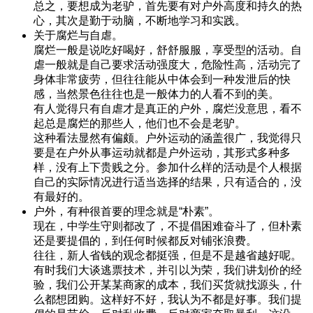
总之，要想成为老驴，首先要有对户外高度和持久的热
心，其次是勤于动脑，不断地学习和实践。
关于腐烂与自虐。
腐烂一般是说吃好喝好，舒舒服服，享受型的活动。自
虐一般就是自己要求活动强度大，危险性高，活动完了
身体非常疲劳，但往往能从中体会到一种发泄后的快
感，当然景色往往也是一般体力的人看不到的美。
有人觉得只有自虐才是真正的户外，腐烂没意思，看不
起总是腐烂的那些人，他们也不会是老驴。
这种看法显然有偏颇。户外运动的涵盖很广，我觉得只
要是在户外从事运动就都是户外运动，其形式多种多
样，没有上下贵贱之分。参加什么样的活动是个人根据
自己的实际情况进行适当选择的结果，只有适合的，没
有最好的。
户外，有种很首要的理念就是“朴素”。
现在，中学生守则都改了，不提倡困难奋斗了，但朴素
还是要提倡的，到任何时候都反对铺张浪费。
往往，新人省钱的观念都挺强，但是不是越省越好呢。
有时我们大谈逃票技术，并引以为荣，我们讲划价的经
验，我们公开某某商家的成本，我们买货就找源头，什
么都想团购。这样好不好，我认为不都是好事。我们提