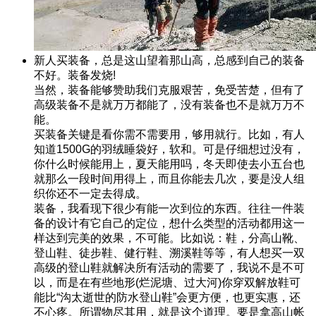
新人买装备，总是这山望着那山高，总感到自己的装备
不好。装备发烧!
当然，装备能够赞助我们克服艰苦，免受苦楚，但有了
高级装备不是就万万都能了，没有装备也不是就万万不
能。
买装备关键是看你需不需要用，够用就行。比如，有人
知道1500G的羽绒睡袋好，软和。可是仔细想过没有，
你什么时候能用上，夏天能用吗，冬天即使去小五台也
就那么一段时间用得上，而且你能去几次，要是没人组
织你还不一定去得成。
装备，我看现下很少有能一次到位的东西。往往一件装
备的设计有它自己的定位，想什么类型的活动都用这一
样达到完美的效果，不可能。比如说：鞋，分高山靴、
登山鞋、徒步鞋、健行鞋、溯溪鞋等等，有人想买一双
高级的登山鞋就解决所有活动的需要了，我说不是不可
以，而是在有些地形(烂泥塘、过大河)你穿双解放鞋可
能比“沟太逝世的防水登山鞋”会更方便，也更实惠，还
不心疼。所谓物尽其用，就是这个道理。要是拿高山帐