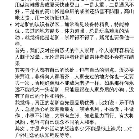
用做海滩露营或夏天快速登山，一是太重，二是通风不
好，三是有的高山帐是单层的或者还防雪不防雨，高山
帐太贵，用一次折旧也高。
对老驴的认识有误区，通常看见装备特精良，特能神
侃，去过的地方越多，体力超强，总是玩高难度的活
动，就觉得他是老驴，崇拜得不得了，赌咒也要像他一
样。
首先，我们反对任何形式的个人崇拜，个人崇拜容易使
人脑子发晕，无论是崇拜者还是被崇拜者都不会有好结
果
其实每个人都有自己的长处，也有自己的弱点。没必要
崇拜谁，非得向人家看齐，人家去过的地方你也一定要
去一次，否则好像就不能成为老驴一样。如果那样你永
远不能成为一头老驴，只能是跟在人家身后的小狗，没
有了自己的个性和特性。
我觉得，真正的老驴首先是品质优秀，比如说：乐于助
人，总是热心的欢迎新朋友，淡薄名利，不高傲，不做
作，小事不计较，大事有主张。知道量力而行。有大将
风韵，包容与自己观念不同的人和事。
其次，才是户外活动的经验多少(不能是纸上谈兵)，对
户外理念的认知程度等等。