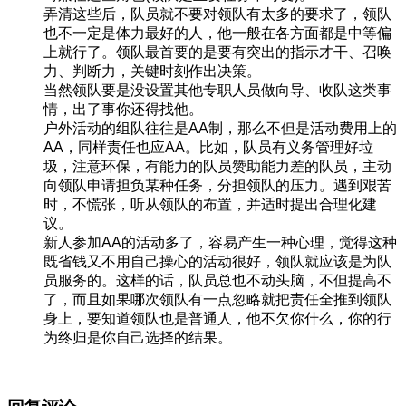
弄清这些后，队员就不要对领队有太多的要求了，领队
也不一定是体力最好的人，他一般在各方面都是中等偏
上就行了。领队最首要的是要有突出的指示才干、召唤
力、判断力，关键时刻作出决策。
当然领队要是没设置其他专职人员做向导、收队这类事
情，出了事你还得找他。
户外活动的组队往往是AA制，那么不但是活动费用上的
AA，同样责任也应AA。比如，队员有义务管理好垃
圾，注意环保，有能力的队员赞助能力差的队员，主动
向领队申请担负某种任务，分担领队的压力。遇到艰苦
时，不慌张，听从领队的布置，并适时提出合理化建
议。
新人参加AA的活动多了，容易产生一种心理，觉得这种
既省钱又不用自己操心的活动很好，领队就应该是为队
员服务的。这样的话，队员总也不动头脑，不但提高不
了，而且如果哪次领队有一点忽略就把责任全推到领队
身上，要知道领队也是普通人，他不欠你什么，你的行
为终归是你自己选择的结果。