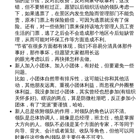
倡的是节俭，反对乱收费，反对商家夺取暴利，这没
错，但不要矫枉过正。愿望以后组织活动的领队考虑一
下，如果逃票了，在景区内发生危险而管理部门不能负
责，原本门票上有保险赔偿，可因为逃票就没有了保
险。还有，对一些依附门票来保持该地方管理人员工资
生活的门票，逃了之后会不会造成那个地区今后短缺管
理，从而可能对环保工作等方面造成不利。
“节省”在很多方面都有体现，我们不容易分清具体那件
事好，那件事坏，但愿望大家都用长远
的眼光考虑以后，再抉择怎样去做。
新人加入小团体。加入小团体，有好处，但要避免一些
问题。
比如，小团体自然带有排斥性，这可能让你和其他活
动，其他朋友远离。重视小团体利益，而忽视户外圈整
体利益。我没参加过小团体，其实曾经也想参加(有组织
关怀多好)。瞎说的两点，算是防微杜渐吧，反正参加小
团体，有了“党派”要谨慎，哈哈。
新人总是依附领队的作用，对领队的角色认识不清。
领队是总体协调人，就像是总经理，班主任，他是掌握
大方向的人。领队不必须是某个方面的专家，不等同于
向导、背夫、会计或者策划、收队等角色，但他可以同
时兼任这些角色(领队是主要任务不可变)。