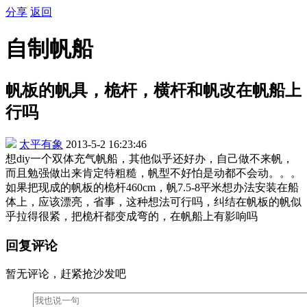
分享
返回
自制帆船
帆板的帆具，桅杆，横杆和帆改在帆船上
行吗
太平有象
2013-5-2 16:23:46
想diy一个双体充气帆船，其他似乎还好办，自己做不来帆，
而且勉强做出来肯定特粗糙，帆型不好怕是动都不会动。。。
如果把现成的帆板的桅杆460cm，帆7.5-8平米想办法安装在船
体上，应该漂亮，省事，这种想法可行吗，纠结在帆板的帆似
乎拉得很紧，把桅杆都变成弯的，在帆船上有影响吗
回复评论
暂无评论，赶紧抢沙发吧