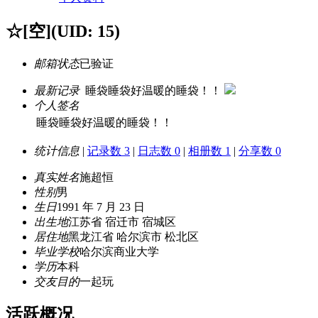
☆[空]
(UID: 15)
邮箱状态
已验证
最新记录
睡袋睡袋好温暖的睡袋！！
个人签名
睡袋睡袋好温暖的睡袋！！
统计信息
|
记录数 3
|
日志数 0
|
相册数 1
|
分享数 0
真实姓名
施超恒
性别
男
生日
1991 年 7 月 23 日
出生地
江苏省 宿迁市 宿城区
居住地
黑龙江省 哈尔滨市 松北区
毕业学校
哈尔滨商业大学
学历
本科
交友目的
一起玩
活跃概况