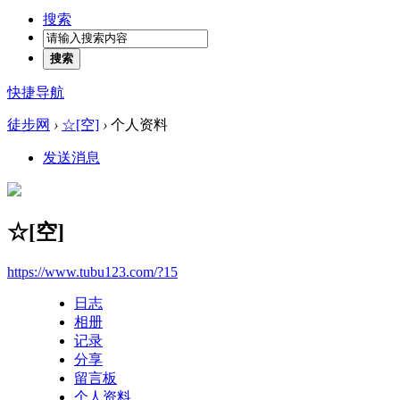
搜索
搜索
快捷导航
徒步网
›
☆[空]
›
个人资料
发送消息
☆[空]
https://www.tubu123.com/?15
日志
相册
记录
分享
留言板
个人资料