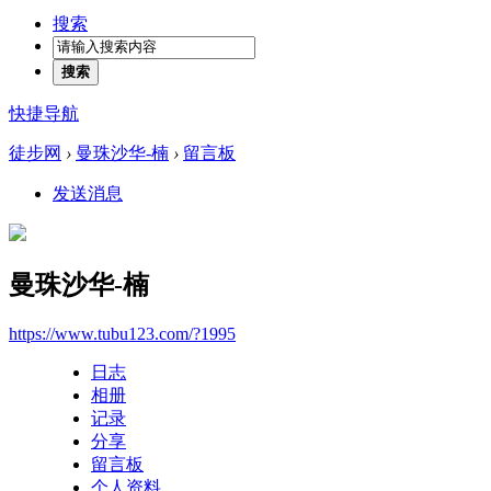
搜索
搜索
快捷导航
徒步网
›
曼珠沙华-楠
›
留言板
发送消息
曼珠沙华-楠
https://www.tubu123.com/?1995
日志
相册
记录
分享
留言板
个人资料